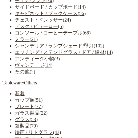
チェア/ソファ(74)
サイドボード / カップボード(14)
キャビネット / ブックケース(56)
チェスト / ドレッサー(24)
デスク / ビューロー(5)
コンソール / コーヒーテーブル(66)
ミラー(21)
シャンデリア / ランプシェード/壁灯(102)
エッチング / ステンドグラス / ドア / 建材(14)
アンティーク小物(3)
ヴィンテージ(14)
その他(2)
Tableware/Others
新着
カップ類(51)
プレート(77)
ガラス製品(22)
グラス(53)
銀製品(70)
絵画 / リトグラフ(43)