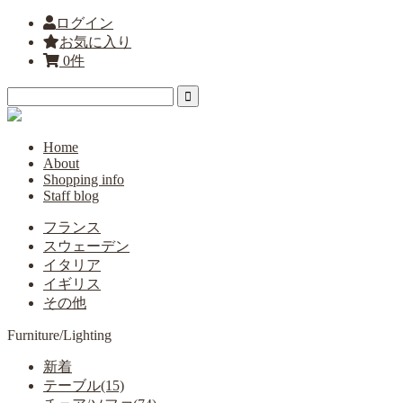
ログイン
お気に入り
0件
Home
About
Shopping info
Staff blog
フランス
スウェーデン
イタリア
イギリス
その他
Furniture/Lighting
新着
テーブル(15)