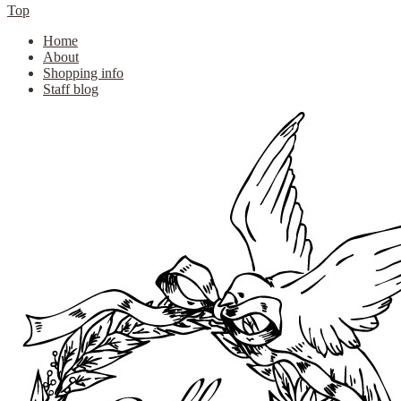
Top
Home
About
Shopping info
Staff blog