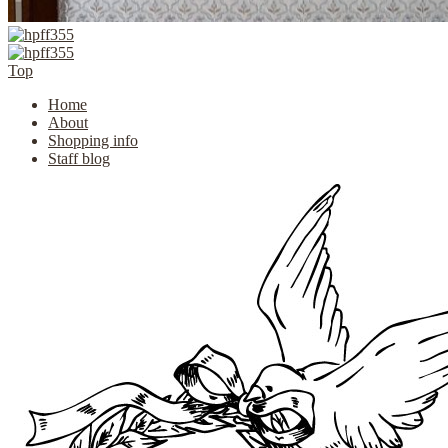
Top
Home
About
Shopping info
Staff blog