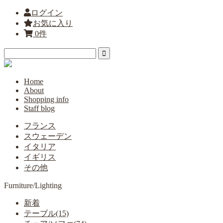
ログイン
お気に入り
0件
Home
About
Shopping info
Staff blog
フランス
スウェーデン
イタリア
イギリス
その他
Furniture/Lighting
新着
テーブル(15)