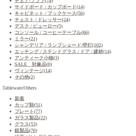
チェア/ソファ(74)
サイドボード / カップボード(14)
キャビネット / ブックケース(56)
チェスト / ドレッサー(24)
デスク / ビューロー(5)
コンソール / コーヒーテーブル(66)
ミラー(21)
シャンデリア / ランプシェード/壁灯(102)
エッチング / ステンドグラス / ドア / 建材(14)
アンティーク小物(3)
SALE 対象品(0)
ヴィンテージ(14)
その他(2)
Tableware/Others
新着
カップ類(51)
プレート(77)
ガラス製品(22)
グラス(53)
銀製品(70)