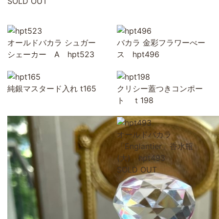
SOLD OUT
オールドバカラ シュガー
バカラ 金彩フラワーべー
シェーカー A hpt523
ス hpt496
純銀マスタード入れ t165
クリシー蓋つきコンポー
ト ｔ198
オールドバカラ
「Englantier」香水瓶
(大) hpt493
SOLD OUT