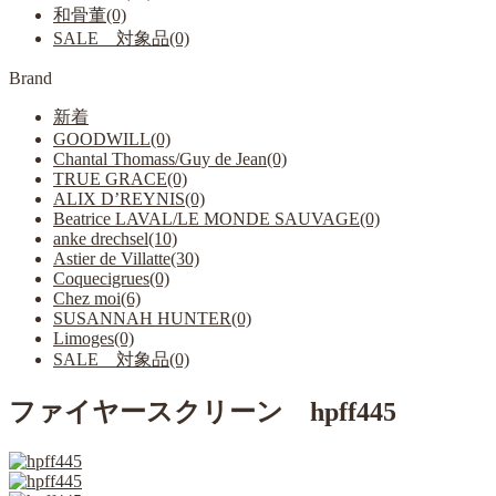
和骨董(0)
SALE 対象品(0)
Brand
新着
GOODWILL(0)
Chantal Thomass/Guy de Jean(0)
TRUE GRACE(0)
ALIX D’REYNIS(0)
Beatrice LAVAL/LE MONDE SAUVAGE(0)
anke drechsel(10)
Astier de Villatte(30)
Coquecigrues(0)
Chez moi(6)
SUSANNAH HUNTER(0)
Limoges(0)
SALE 対象品(0)
ファイヤースクリーン hpff445