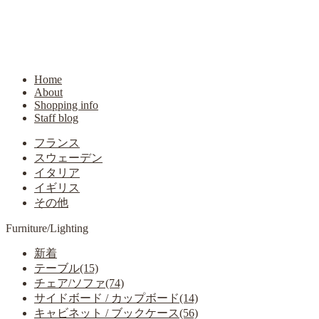
Home
About
Shopping info
Staff blog
フランス
スウェーデン
イタリア
イギリス
その他
Furniture/Lighting
新着
テーブル(15)
チェア/ソファ(74)
サイドボード / カップボード(14)
キャビネット / ブックケース(56)