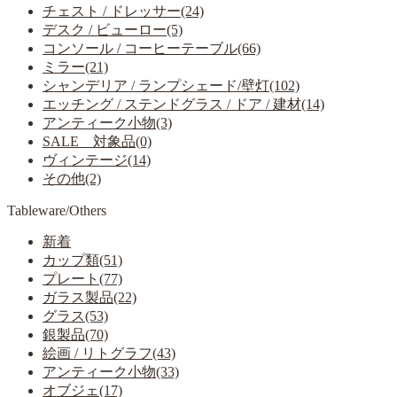
チェスト / ドレッサー(24)
デスク / ビューロー(5)
コンソール / コーヒーテーブル(66)
ミラー(21)
シャンデリア / ランプシェード/壁灯(102)
エッチング / ステンドグラス / ドア / 建材(14)
アンティーク小物(3)
SALE 対象品(0)
ヴィンテージ(14)
その他(2)
Tableware/Others
新着
カップ類(51)
プレート(77)
ガラス製品(22)
グラス(53)
銀製品(70)
絵画 / リトグラフ(43)
アンティーク小物(33)
オブジェ(17)