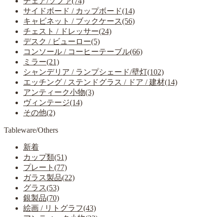
チェア/ソファ(74)
サイドボード / カップボード(14)
キャビネット / ブックケース(56)
チェスト / ドレッサー(24)
デスク / ビューロー(5)
コンソール / コーヒーテーブル(66)
ミラー(21)
シャンデリア / ランプシェード/壁灯(102)
エッチング / ステンドグラス / ドア / 建材(14)
アンティーク小物(3)
ヴィンテージ(14)
その他(2)
Tableware/Others
新着
カップ類(51)
プレート(77)
ガラス製品(22)
グラス(53)
銀製品(70)
絵画 / リトグラフ(43)