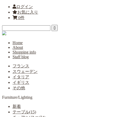
ログイン
お気に入り
0件
Home
About
Shopping info
Staff blog
フランス
スウェーデン
イタリア
イギリス
その他
Furniture/Lighting
新着
テーブル(15)