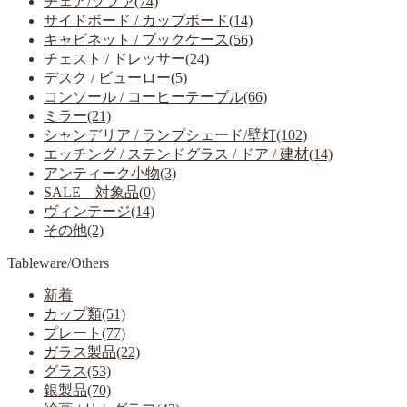
チェア/ソファ(74)
サイドボード / カップボード(14)
キャビネット / ブックケース(56)
チェスト / ドレッサー(24)
デスク / ビューロー(5)
コンソール / コーヒーテーブル(66)
ミラー(21)
シャンデリア / ランプシェード/壁灯(102)
エッチング / ステンドグラス / ドア / 建材(14)
アンティーク小物(3)
SALE 対象品(0)
ヴィンテージ(14)
その他(2)
Tableware/Others
新着
カップ類(51)
プレート(77)
ガラス製品(22)
グラス(53)
銀製品(70)