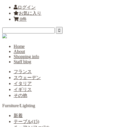
ログイン
お気に入り
0件
Home
About
Shopping info
Staff blog
フランス
スウェーデン
イタリア
イギリス
その他
Furniture/Lighting
新着
テーブル(15)