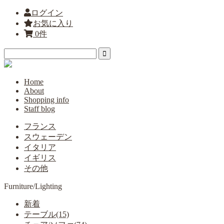
ログイン
お気に入り
0件
Home
About
Shopping info
Staff blog
フランス
スウェーデン
イタリア
イギリス
その他
Furniture/Lighting
新着
テーブル(15)