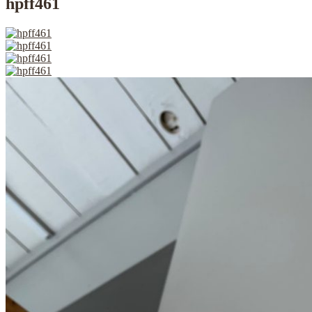
hpff461