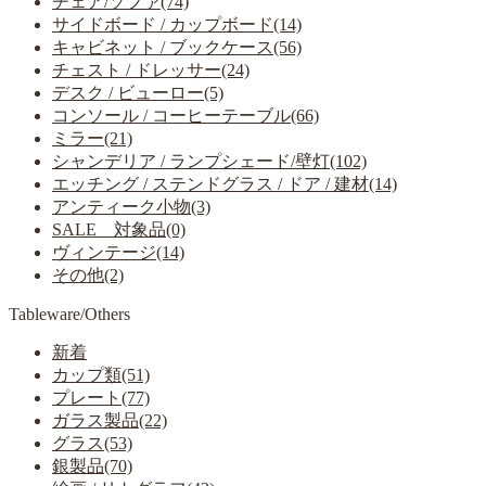
チェア/ソファ(74)
サイドボード / カップボード(14)
キャビネット / ブックケース(56)
チェスト / ドレッサー(24)
デスク / ビューロー(5)
コンソール / コーヒーテーブル(66)
ミラー(21)
シャンデリア / ランプシェード/壁灯(102)
エッチング / ステンドグラス / ドア / 建材(14)
アンティーク小物(3)
SALE 対象品(0)
ヴィンテージ(14)
その他(2)
Tableware/Others
新着
カップ類(51)
プレート(77)
ガラス製品(22)
グラス(53)
銀製品(70)