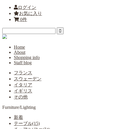
ログイン
お気に入り
0件
Home
About
Shopping info
Staff blog
フランス
スウェーデン
イタリア
イギリス
その他
Furniture/Lighting
新着
テーブル(15)