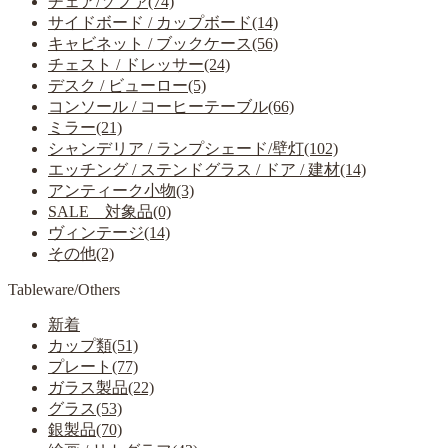
チェア/ソファ(74)
サイドボード / カップボード(14)
キャビネット / ブックケース(56)
チェスト / ドレッサー(24)
デスク / ビューロー(5)
コンソール / コーヒーテーブル(66)
ミラー(21)
シャンデリア / ランプシェード/壁灯(102)
エッチング / ステンドグラス / ドア / 建材(14)
アンティーク小物(3)
SALE 対象品(0)
ヴィンテージ(14)
その他(2)
Tableware/Others
新着
カップ類(51)
プレート(77)
ガラス製品(22)
グラス(53)
銀製品(70)