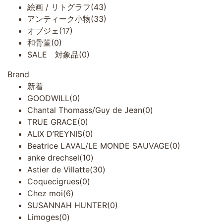
絵画 / リトグラフ(43)
アンティーク小物(33)
オブジェ(17)
和骨董(0)
SALE 対象品(0)
Brand
新着
GOODWILL(0)
Chantal Thomass/Guy de Jean(0)
TRUE GRACE(0)
ALIX D’REYNIS(0)
Beatrice LAVAL/LE MONDE SAUVAGE(0)
anke drechsel(10)
Astier de Villatte(30)
Coquecigrues(0)
Chez moi(6)
SUSANNAH HUNTER(0)
Limoges(0)