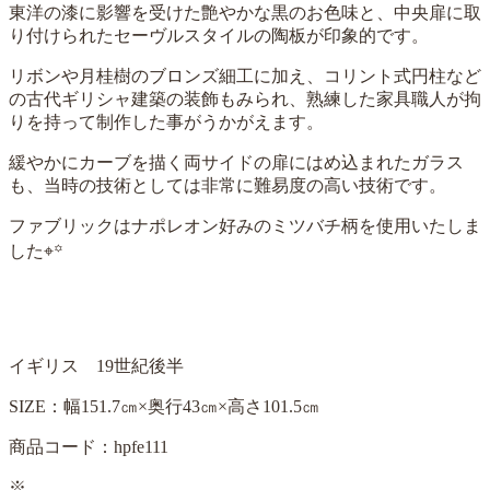
東洋の漆に影響を受けた艶やかな黒のお色味と、中央扉に取
り付けられたセーヴルスタイルの陶板が印象的です。
リボンや月桂樹のブロンズ細工に加え、コリント式円柱など
の古代ギリシャ建築の装飾もみられ、熟練した家具職人が拘
りを持って制作した事がうかがえます。
緩やかにカーブを描く両サイドの扉にはめ込まれたガラス
も、当時の技術としては非常に難易度の高い技術です。
ファブリックはナポレオン好みのミツバチ柄を使用いたしま
した⌖꙳
イギリス 19世紀後半
SIZE：幅151.7㎝×奥行43㎝×高さ101.5㎝
商品コード：hpfe111
※