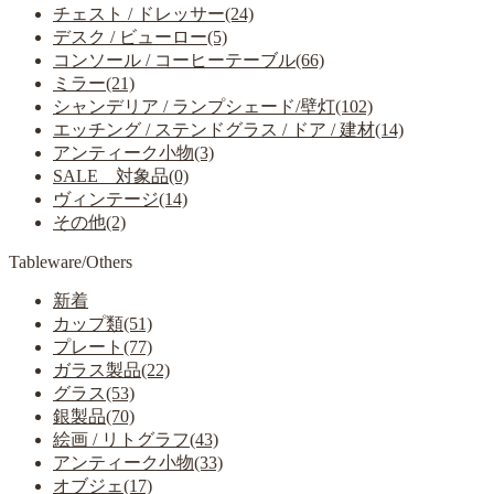
チェスト / ドレッサー(24)
デスク / ビューロー(5)
コンソール / コーヒーテーブル(66)
ミラー(21)
シャンデリア / ランプシェード/壁灯(102)
エッチング / ステンドグラス / ドア / 建材(14)
アンティーク小物(3)
SALE 対象品(0)
ヴィンテージ(14)
その他(2)
Tableware/Others
新着
カップ類(51)
プレート(77)
ガラス製品(22)
グラス(53)
銀製品(70)
絵画 / リトグラフ(43)
アンティーク小物(33)
オブジェ(17)