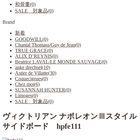
和骨董(0)
SALE 対象品(0)
Brand
新着
GOODWILL(0)
Chantal Thomass/Guy de Jean(0)
TRUE GRACE(0)
ALIX D’REYNIS(0)
Beatrice LAVAL/LE MONDE SAUVAGE(0)
anke drechsel(10)
Astier de Villatte(30)
Coquecigrues(0)
Chez moi(6)
SUSANNAH HUNTER(0)
Limoges(0)
SALE 対象品(0)
ヴィクトリアン ナポレオンⅢスタイル
サイドボード hpfe111