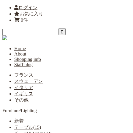
ログイン
お気に入り
0件
Home
About
Shopping info
Staff blog
フランス
スウェーデン
イタリア
イギリス
その他
Furniture/Lighting
新着
テーブル(15)