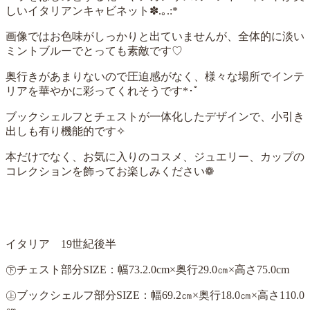
しいイタリアンキャビネット✽.｡.:*
画像ではお色味がしっかりと出ていませんが、全体的に淡い
ミントブルーでとっても素敵です♡
奥行きがあまりないので圧迫感がなく、様々な場所でインテ
リアを華やかに彩ってくれそうです*
･ﾟ
ブックシェルフとチェストが一体化したデザインで、小引き
出しも有り機能的です✧
本だけでなく、お気に入りのコスメ、ジュエリー、カップの
コレクションを飾ってお楽しみください❁
イタリア 19世紀後半
㊦チェスト部分SIZE：幅73.2.0cm×奥行29.0㎝×高さ75.0cm
㊤ブックシェルフ部分SIZE：幅69.2㎝×奥行18.0㎝×高さ110.0
㎝