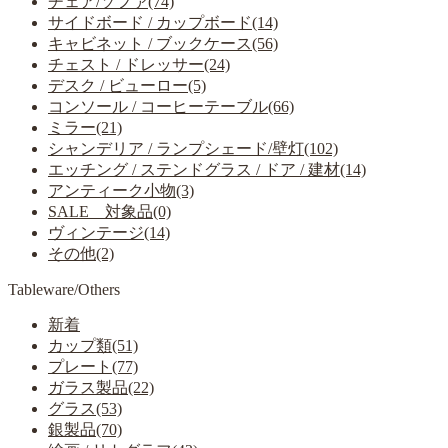
チェア/ソファ(74)
サイドボード / カップボード(14)
キャビネット / ブックケース(56)
チェスト / ドレッサー(24)
デスク / ビューロー(5)
コンソール / コーヒーテーブル(66)
ミラー(21)
シャンデリア / ランプシェード/壁灯(102)
エッチング / ステンドグラス / ドア / 建材(14)
アンティーク小物(3)
SALE 対象品(0)
ヴィンテージ(14)
その他(2)
Tableware/Others
新着
カップ類(51)
プレート(77)
ガラス製品(22)
グラス(53)
銀製品(70)