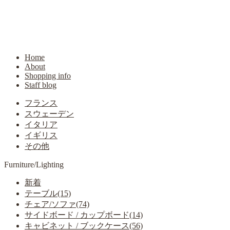
Home
About
Shopping info
Staff blog
フランス
スウェーデン
イタリア
イギリス
その他
Furniture/Lighting
新着
テーブル(15)
チェア/ソファ(74)
サイドボード / カップボード(14)
キャビネット / ブックケース(56)