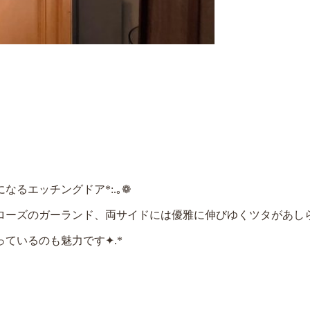
になるエッチングドア
*:.
｡
❁
ローズのガーランド、両サイドには優雅に伸びゆくツタがあし
っているのも魅力です
✦
.*