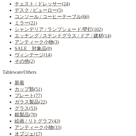
チェスト / ドレッサー(24)
デスク / ビューロー(5)
コンソール / コーヒーテーブル(66)
ミラー(21)
シャンデリア / ランプシェード/壁灯(102)
エッチング / ステンドグラス / ドア / 建材(14)
アンティーク小物(3)
SALE 対象品(0)
ヴィンテージ(14)
その他(2)
Tableware/Others
新着
カップ類(51)
プレート(77)
ガラス製品(22)
グラス(53)
銀製品(70)
絵画 / リトグラフ(43)
アンティーク小物(33)
オブジェ(17)