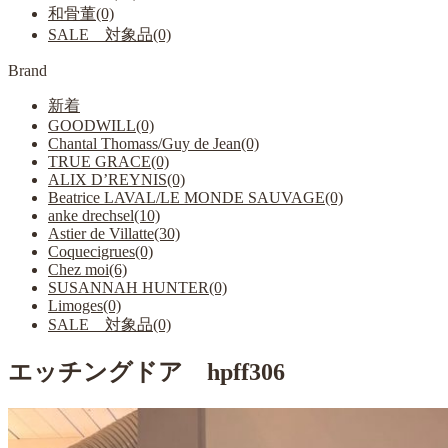
和骨董(0)
SALE 対象品(0)
Brand
新着
GOODWILL(0)
Chantal Thomass/Guy de Jean(0)
TRUE GRACE(0)
ALIX D’REYNIS(0)
Beatrice LAVAL/LE MONDE SAUVAGE(0)
anke drechsel(10)
Astier de Villatte(30)
Coquecigrues(0)
Chez moi(6)
SUSANNAH HUNTER(0)
Limoges(0)
SALE 対象品(0)
エッチングドア hpff306