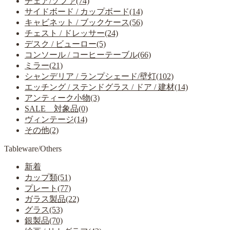
チェア/ソファ(74)
サイドボード / カップボード(14)
キャビネット / ブックケース(56)
チェスト / ドレッサー(24)
デスク / ビューロー(5)
コンソール / コーヒーテーブル(66)
ミラー(21)
シャンデリア / ランプシェード/壁灯(102)
エッチング / ステンドグラス / ドア / 建材(14)
アンティーク小物(3)
SALE 対象品(0)
ヴィンテージ(14)
その他(2)
Tableware/Others
新着
カップ類(51)
プレート(77)
ガラス製品(22)
グラス(53)
銀製品(70)