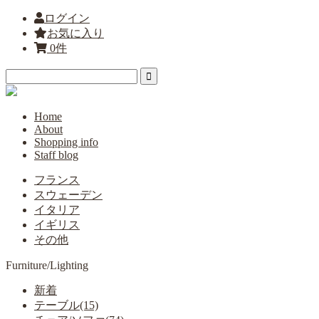
ログイン
お気に入り
0件
Home
About
Shopping info
Staff blog
フランス
スウェーデン
イタリア
イギリス
その他
Furniture/Lighting
新着
テーブル(15)