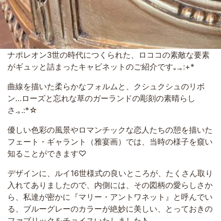
ナポレオン3世の時代につくられた、ロココの素敵な要素
がギュッと詰まったキャビネットのご紹介です｡.｡:+*
曲線を描いた柔らかなフォルムと、クシュクシュのリボ
ン…ローズと忘れな草のガーランドの彫刻の素晴らし
さ.｡.:*☆
優しい色彩の風景やロマンチックな恋人たちの憩を描いた
フェート・ギャラント（雅宴画）では、当時の様子を窺い
知ることができます♡
デザインに、ルイ16世様式の良いところが、たくさん取り
入れてありましたので、内側には、その図柄の愛らしさか
ら、私達が密かに『マリー・アントワネット』と呼んでい
る、ブルーグレーのカラーが絶妙に美しい、とっておきの
ファブリックをチョイスいたしました♪