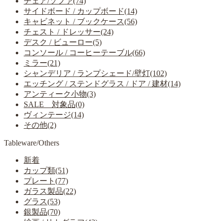
チェア/ソファ(74)
サイドボード / カップボード(14)
キャビネット / ブックケース(56)
チェスト / ドレッサー(24)
デスク / ビューロー(5)
コンソール / コーヒーテーブル(66)
ミラー(21)
シャンデリア / ランプシェード/壁灯(102)
エッチング / ステンドグラス / ドア / 建材(14)
アンティーク小物(3)
SALE 対象品(0)
ヴィンテージ(14)
その他(2)
Tableware/Others
新着
カップ類(51)
プレート(77)
ガラス製品(22)
グラス(53)
銀製品(70)