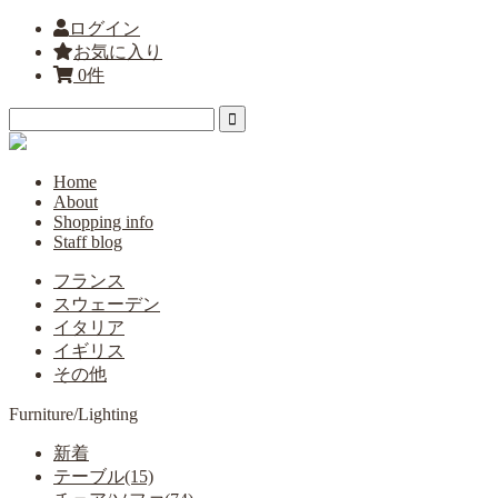
ログイン
お気に入り
0件
Home
About
Shopping info
Staff blog
フランス
スウェーデン
イタリア
イギリス
その他
Furniture/Lighting
新着
テーブル(15)