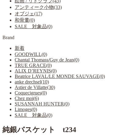
絵画 / リトグラフ(43)
アンティーク小物(33)
オブジェ(17)
和骨董(0)
SALE 対象品(0)
Brand
新着
GOODWILL(0)
Chantal Thomass/Guy de Jean(0)
TRUE GRACE(0)
ALIX D’REYNIS(0)
Beatrice LAVAL/LE MONDE SAUVAGE(0)
anke drechsel(10)
Astier de Villatte(30)
Coquecigrues(0)
Chez moi(6)
SUSANNAH HUNTER(0)
Limoges(0)
SALE 対象品(0)
純銀バスケット t234