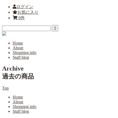
ログイン
お気に入り
0件
Home
About
Shopping info
Staff blog
Archive
過去の商品
Top
Home
About
Shopping info
Staff blog