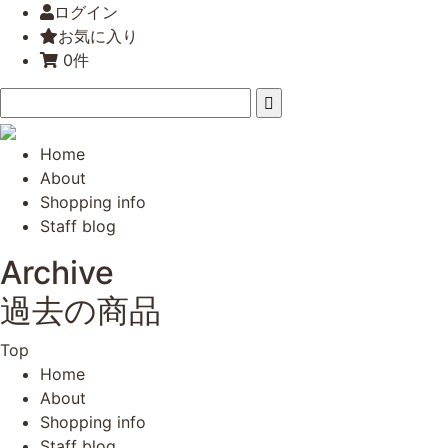
ログイン
お気に入り
0件
Home
About
Shopping info
Staff blog
Archive
過去の商品
Top
Home
About
Shopping info
Staff blog