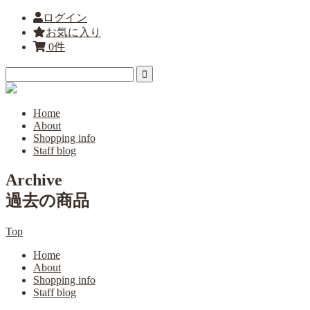
ログイン
お気に入り
0件
Home
About
Shopping info
Staff blog
Archive
過去の商品
Top
Home
About
Shopping info
Staff blog