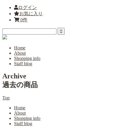
ログイン
お気に入り
0件
Home
About
Shopping info
Staff blog
Archive
過去の商品
Top
Home
About
Shopping info
Staff blog