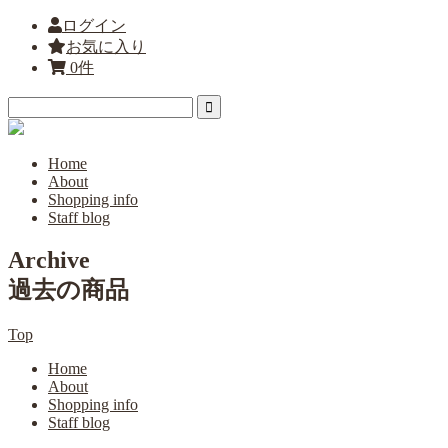
ログイン
お気に入り
0件
Home
About
Shopping info
Staff blog
Archive
過去の商品
Top
Home
About
Shopping info
Staff blog