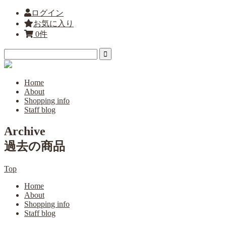
ログイン
お気に入り
0件
Home
About
Shopping info
Staff blog
Archive
過去の商品
Top
Home
About
Shopping info
Staff blog