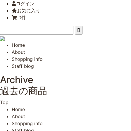
ログイン
お気に入り
0件
Home
About
Shopping info
Staff blog
Archive
過去の商品
Top
Home
About
Shopping info
Staff blog