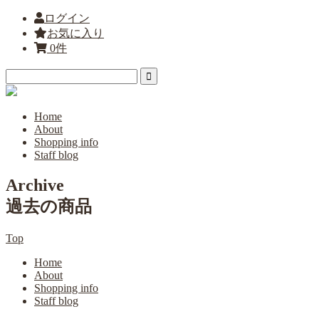
ログイン
お気に入り
0件
Home
About
Shopping info
Staff blog
Archive
過去の商品
Top
Home
About
Shopping info
Staff blog