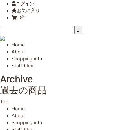
ログイン
お気に入り
0件
Home
About
Shopping info
Staff blog
Archive
過去の商品
Top
Home
About
Shopping info
Staff blog