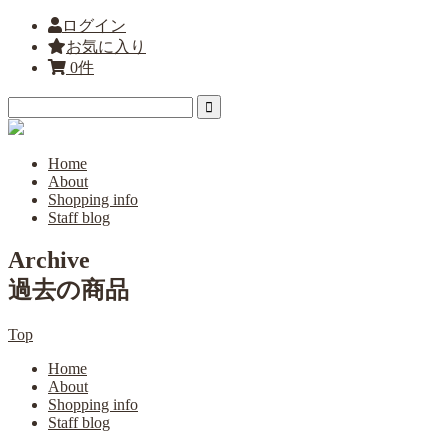
ログイン
お気に入り
0件
Home
About
Shopping info
Staff blog
Archive
過去の商品
Top
Home
About
Shopping info
Staff blog