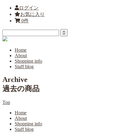
ログイン
お気に入り
0件
Home
About
Shopping info
Staff blog
Archive
過去の商品
Top
Home
About
Shopping info
Staff blog