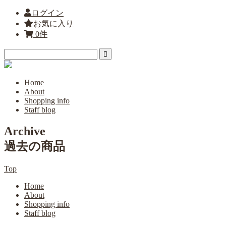
ログイン
お気に入り
0件
Home
About
Shopping info
Staff blog
Archive
過去の商品
Top
Home
About
Shopping info
Staff blog