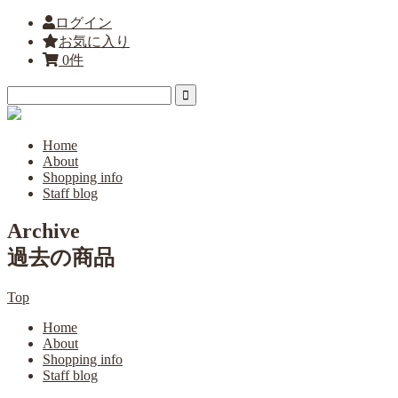
ログイン
お気に入り
0件
Home
About
Shopping info
Staff blog
Archive
過去の商品
Top
Home
About
Shopping info
Staff blog