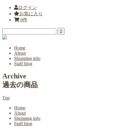
ログイン
お気に入り
0件
Home
About
Shopping info
Staff blog
Archive
過去の商品
Top
Home
About
Shopping info
Staff blog