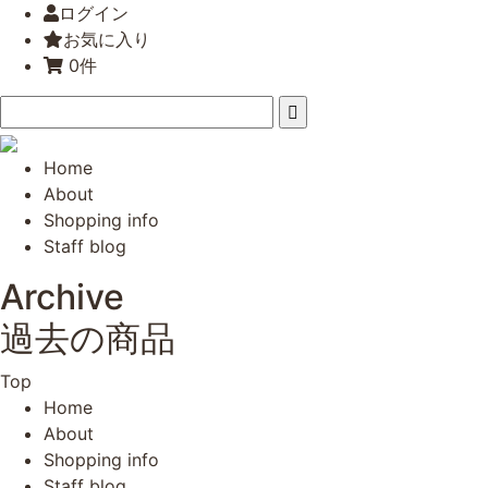
ログイン
お気に入り
0件
Home
About
Shopping info
Staff blog
Archive
過去の商品
Top
Home
About
Shopping info
Staff blog