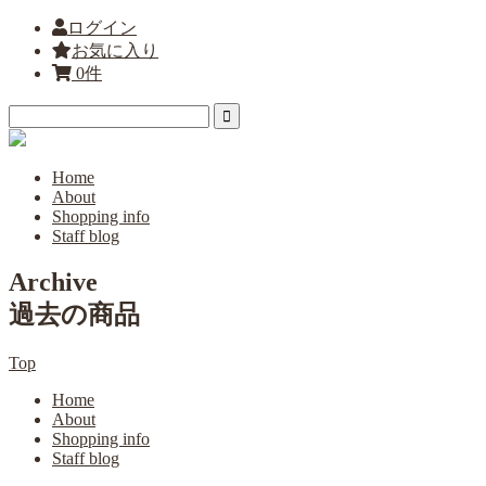
ログイン
お気に入り
0件
Home
About
Shopping info
Staff blog
Archive
過去の商品
Top
Home
About
Shopping info
Staff blog