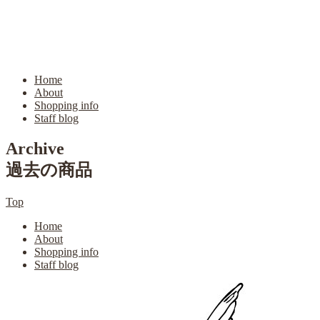
Home
About
Shopping info
Staff blog
Archive
過去の商品
Top
Home
About
Shopping info
Staff blog