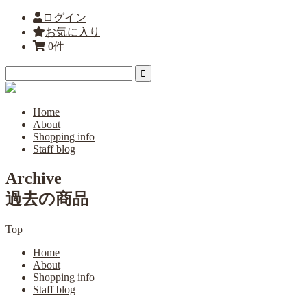
ログイン
お気に入り
0件
Home
About
Shopping info
Staff blog
Archive
過去の商品
Top
Home
About
Shopping info
Staff blog