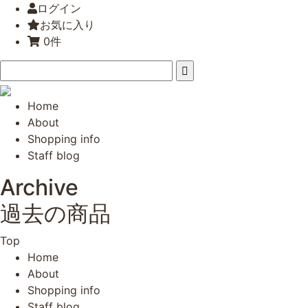
ログイン
お気に入り
0件
Home
About
Shopping info
Staff blog
Archive
過去の商品
Top
Home
About
Shopping info
Staff blog