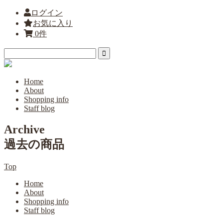
ログイン
お気に入り
0件
Home
About
Shopping info
Staff blog
Archive
過去の商品
Top
Home
About
Shopping info
Staff blog