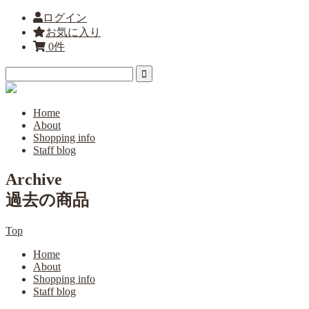
ログイン
お気に入り
0件
Home
About
Shopping info
Staff blog
Archive
過去の商品
Top
Home
About
Shopping info
Staff blog