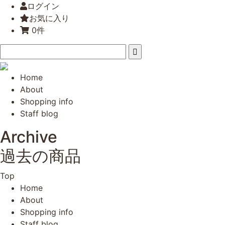
ログイン
お気に入り
0件
Home
About
Shopping info
Staff blog
Archive
過去の商品
Top
Home
About
Shopping info
Staff blog