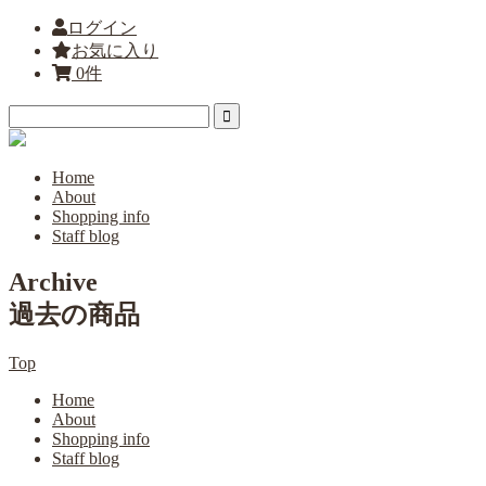
ログイン
お気に入り
0件
Home
About
Shopping info
Staff blog
Archive
過去の商品
Top
Home
About
Shopping info
Staff blog