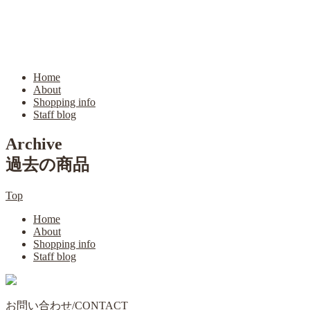
Home
About
Shopping info
Staff blog
Archive
過去の商品
Top
Home
About
Shopping info
Staff blog
お問い合わせ/CONTACT