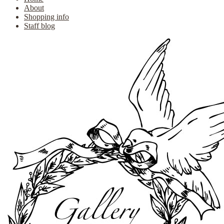
About
Shopping info
Staff blog