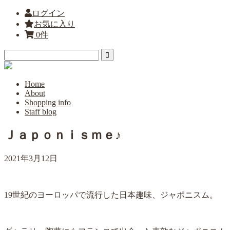
ログイン
お気に入り
0件
Home
About
Shopping info
Staff blog
Ｊａｐｏｎｉｓｍｅ♪
2021年3月12日
19世紀のヨーロッパで流行した日本趣味、ジャポニスム。