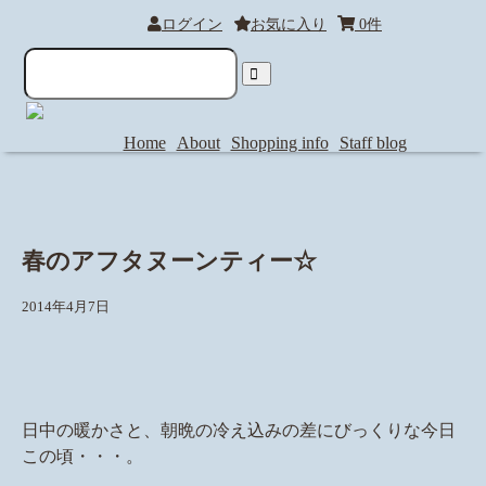
ログイン
お気に入り
0件
Home
About
Shopping info
Staff blog
春のアフタヌーンティー☆
2014年4月7日
日中の暖かさと、朝晩の冷え込みの差にびっくりな今日
この頃・・・。