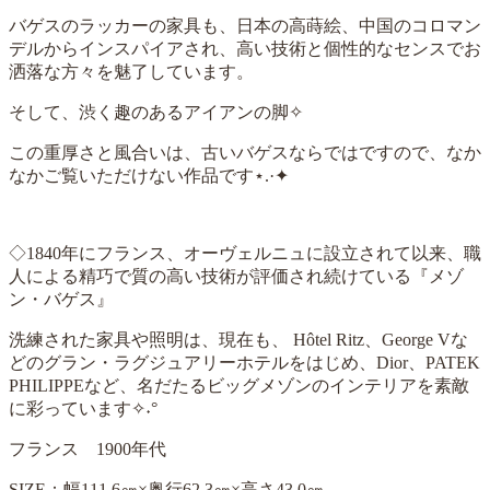
バゲスのラッカーの家具も、日本の高蒔絵、中国のコロマン
デルからインスパイアされ、高い技術と個性的なセンスでお
洒落な方々を魅了しています。
そして、渋く趣のあるアイアンの脚✧
この重厚さと風合いは、古いバゲスならではですので、なか
なかご覧いただけない作品です
⋆
.
·
✦
◇1840年にフランス、オーヴェルニュに設立されて以来、職
人による精巧で質の高い技術が評価され続けている『メゾ
ン・バゲス』
洗練された家具や照明は、現在も、 Hôtel Ritz、George Vな
どのグラン・ラグジュアリーホテルをはじめ、Dior、PATEK
PHILIPPEなど、名だたるビッグメゾンのインテリアを素敵
に彩っています✧˖°
フランス 1900年代
SIZE：幅111.6㎝×奥行62.3㎝×高さ43.0㎝