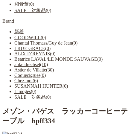
和骨董(0)
SALE 対象品(0)
Brand
新着
GOODWILL(0)
Chantal Thomass/Guy de Jean(0)
TRUE GRACE(0)
ALIX D’REYNIS(0)
Beatrice LAVAL/LE MONDE SAUVAGE(0)
anke drechsel(10)
Astier de Villatte(30)
Coquecigrues(0)
Chez moi(6)
SUSANNAH HUNTER(0)
Limoges(0)
SALE 対象品(0)
メゾン・バゲス ラッカーコーヒーテ
ーブル hpff334