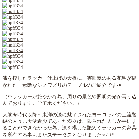
漆を模したラッカー仕上げの天板に、雰囲気のある花鳥が描
かれた、素敵なシノワズリのテーブルのご紹介です
‧
✦
（※ラッカーが艶やかな為、周りの景色や照明の光が写り込
んでおります。ご了承ください。）
大航海時代以降～東洋の漆に魅了されたヨーロッパの上流階
級の人々…大変希少であった漆器は、限られた人しか手にす
ることができなかった為、漆を模した艶めくラッカーの家具
を所有する事もまたステータスとなりました✧˖°⌖꙳