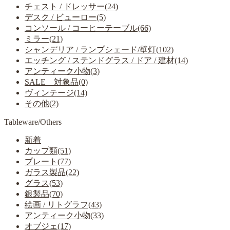
チェスト / ドレッサー(24)
デスク / ビューロー(5)
コンソール / コーヒーテーブル(66)
ミラー(21)
シャンデリア / ランプシェード/壁灯(102)
エッチング / ステンドグラス / ドア / 建材(14)
アンティーク小物(3)
SALE 対象品(0)
ヴィンテージ(14)
その他(2)
Tableware/Others
新着
カップ類(51)
プレート(77)
ガラス製品(22)
グラス(53)
銀製品(70)
絵画 / リトグラフ(43)
アンティーク小物(33)
オブジェ(17)